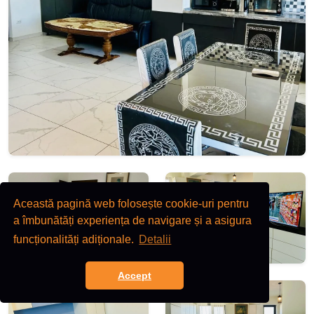
Această pagină web folosește cookie-uri pentru
a îmbunătăți experiența de navigare și a asigura
funcționalități adiționale.
Detalii
Accept