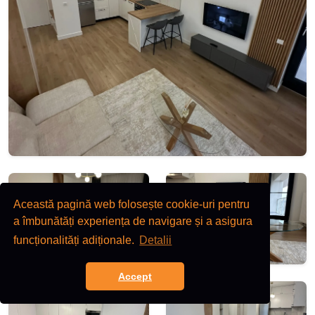
Această pagină web folosește cookie-uri pentru
a îmbunătăți experiența de navigare și a asigura
funcționalități adiționale.
Detalii
Accept