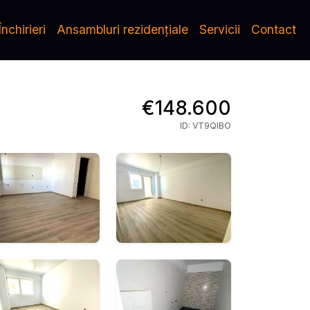
Închirieri
Ansambluri rezidențiale
Servicii
Contact
€148.600
ID: VT9QIBO