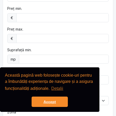
Preț min.
€
Preț max.
€
Suprafață min.
mp
Suprafață max.
Această pagină web folosește cookie-uri pentru
mp
a îmbunătăți experiența de navigare și a asigura
funcționalități adiționale.
Detalii
Agent
Accept
Zona